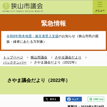
こ
このページの本文へ移動
の
メニュー
ペ
ー
緊急情報
ジ
の
先
令和8年熊本地震・被災者受入支援
のお知らせ（狭山市民の親
頭
族・縁者にあたる方対象）
で
す
トップページ
狭山市議会
さやま議会だより
バックナンバー
さやま議会だより（2022年）
本
文
さやま議会だより（2022年）
こ
こ
か
ら
更新日：2023年4月19日