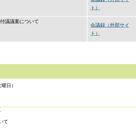
ト）
会付議議案について
会議録（外部サイ
ト）
火曜日）
て
いて