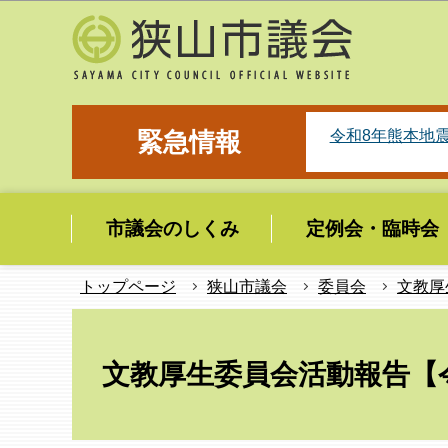
こ
の
ペ
ー
ジ
令和8年熊本地
緊急情報
の
先
頭
市議会のしくみ
定例会・臨時会
で
す
トップページ
狭山市議会
委員会
文教厚
本
文
文教厚生委員会活動報告【
こ
こ
か