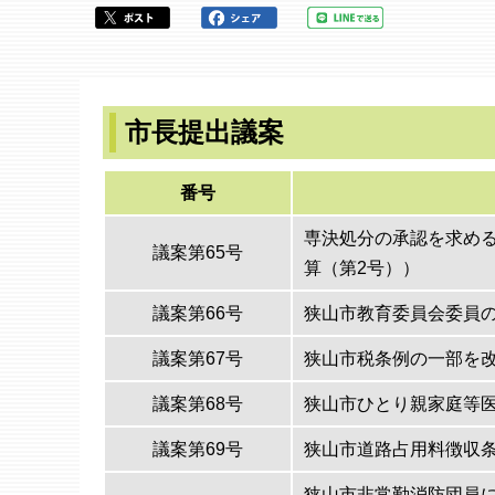
ら
市長提出議案
番号
専決処分の承認を求める
議案第65号
算（第2号））
議案第66号
狭山市教育委員会委員
議案第67号
狭山市税条例の一部を
議案第68号
狭山市ひとり親家庭等
議案第69号
狭山市道路占用料徴収
狭山市非常勤消防団員