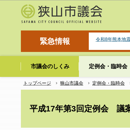
こ
の
ペ
ー
ジ
令和8年熊本地
緊急情報
の
先
頭
市議会のしくみ
定例会・臨時会
で
す
トップページ
狭山市議会
定例会・臨時会
本
文
平成17年第3回定例会 議
こ
こ
か