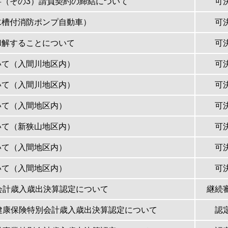
事（その3）請負契約の締結について
可
水槽付消防ポンプ自動車）
可
和解することについて
可
いて（入間川地区内）
可
いて（入間川地区内）
可
いて（入間地区内）
可
いて（新狭山地区内）
可
いて（入間地区内）
可
いて（入間地区内）
可
会計歳入歳出決算認定について
継続
健康保険特別会計歳入歳出決算認定について
認