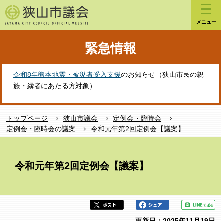
こ
このページの本文へ移動
の
メニュー
ペ
ー
緊急情報
ジ
の
先
令和8年熊本地震・被災者受入支援
のお知らせ（狭山市民の親
頭
族・縁者にあたる方対象）
で
す
トップページ
狭山市議会
定例会・臨時会
定例会・臨時会の議案
令和元年第2回定例会【議案】
本
文
令和元年第2回定例会【議案】
こ
こ
か
ら
更新日：2025年11月19日