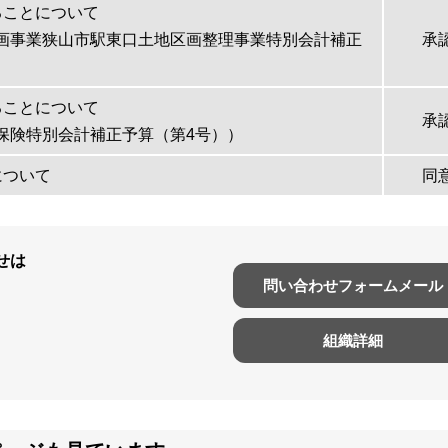
ることについて
計画事業狭山市駅東口土地区画整理事業特別会計補正
承
ることについて
承
護保険特別会計補正予算（第4号））
について
同
せは
問い合わせフォームメール
組織詳細