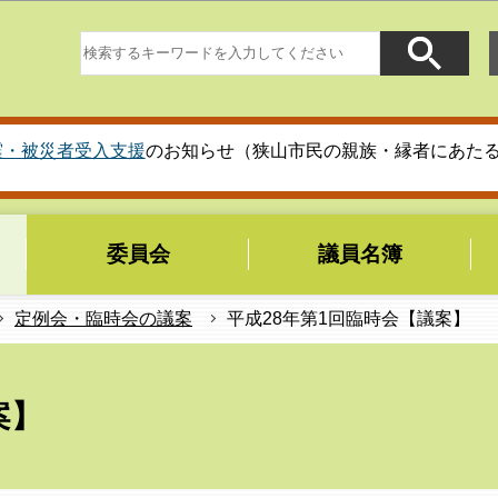
このページの本文へ移動
震・被災者受入支援
のお知らせ（狭山市民の親族・縁者にあた
委員会
議員名簿
定例会・臨時会の議案
平成28年第1回臨時会【議案】
案】