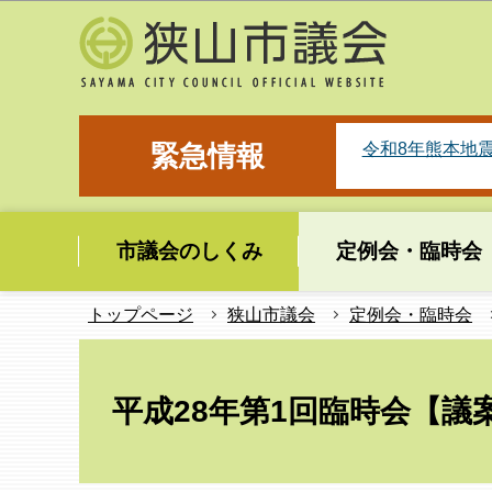
こ
の
ペ
ー
ジ
令和8年熊本地
緊急情報
の
先
頭
市議会のしくみ
定例会・臨時会
で
す
トップページ
狭山市議会
定例会・臨時会
本
文
平成28年第1回臨時会【議
こ
こ
か