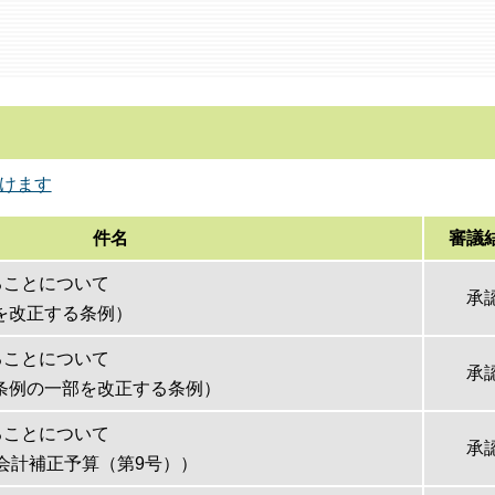
けます
件名
審議
ることについて
承
を改正する条例）
ることについて
承
条例の一部を改正する条例）
ることについて
承
般会計補正予算（第9号））