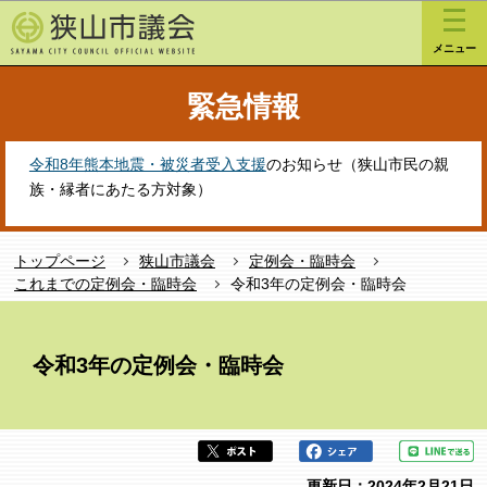
こ
このページの本文へ移動
の
メニュー
ペ
ー
緊急情報
ジ
の
先
令和8年熊本地震・被災者受入支援
のお知らせ（狭山市民の親
頭
族・縁者にあたる方対象）
で
す
トップページ
狭山市議会
定例会・臨時会
これまでの定例会・臨時会
令和3年の定例会・臨時会
本
文
令和3年の定例会・臨時会
こ
こ
か
ら
更新日：2024年2月21日