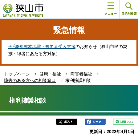
こ
このページの本文へ移動
の
メニュー
目的別検索
ペ
ー
緊急情報
ジ
の
先
令和8年熊本地震・被災者受入支援
のお知らせ（狭山市民の親
頭
族・縁者にあたる方対象）
で
す
トップページ
健康・福祉
障害者福祉
障害のある方への相談窓口
権利擁護相談
本
文
権利擁護相談
こ
こ
か
ら
更新日：2022年4月1日