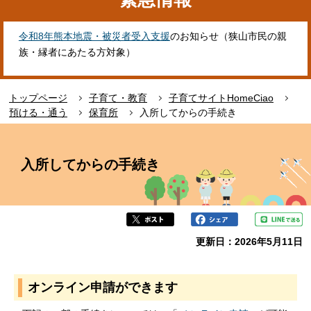
令和8年熊本地震・被災者受入支援
のお知らせ（狭山市民の親
族・縁者にあたる方対象）
トップページ
子育て・教育
子育てサイトHomeCiao
預ける・通う
保育所
入所してからの手続き
本
文
入所してからの手続き
こ
こ
か
ら
更新日：2026年5月11日
オンライン申請ができます