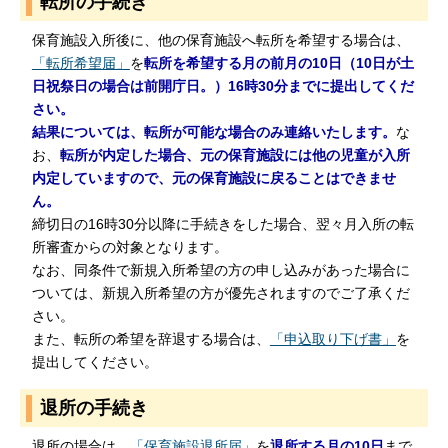
転所の手続き
保育施設入所後に、他の保育施設へ転所を希望する場合は、
「転所希望届」
を
転所を希望する月の前月の10日（10日が土
日祝祭日の場合は前開庁日。）16時30分までに提出してくだ
さい。
結果については、転所が可能な場合のみ連絡いたします。
な
お、
転所が内定した場合、元の保育施設には他の児童が入所
内定していますので、元の保育施設に戻ることはできませ
ん。
締切日の16時30分以降に手続きをした場合、翌々月入所の転
所審査からの対象となります。
なお、同条件で新規入所希望の方の申し込みがあった場合に
ついては、新規入所希望の方が優先されますのでご了承くだ
さい。
また、転所の希望を辞退する場合は、
「申込取り下げ書」
を
提出してください。
退所の手続き
退所の場合は、
「保育施設退所届」
を
退所する月の10日
まで