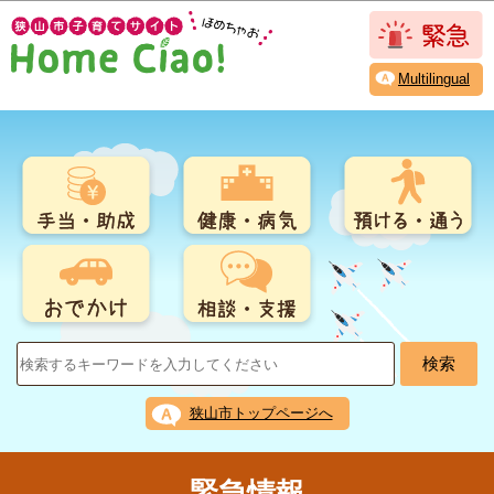
こ
このページの本文へ移動
の
ペ
Multilingual
ー
ジ
の
先
頭
で
す
狭山市トップページへ
緊急情報