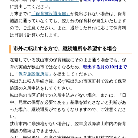
に提出してください。
月末までに
「保育施設退所届」
が提出されない場合は、保育
施設に通っていなくても、翌月分の保育料が発生いたします
ので、ご注意ください。また、退所した日付に応じて保育料
は日割り計算いたします。
市外に転出する方で、継続通所を希望する場合
在籍している狭山市の保育施設にそのまま通う場合でも、保
育の実施が狭山市ではなくなるため、
転出する月の10日まで
に
「保育施設退所届」
を提出してください。
転出先に転入手続き後、必ず転出先の市区町村で改めて保育
施設の入所申込をしてください。
転出先の市区町村での入所申込みがない場合、または、「日
中、児童の保育が必要である」基準を満たさないと判断があ
った場合、継続通所ができなくなりますので、ご注意くださ
い。
狭山市内に勤務地がない場合は、翌年度以降狭山市内の保育
施設の継続はできません。
なお、転出後は、保育の実施が行われる市区町村で定められ