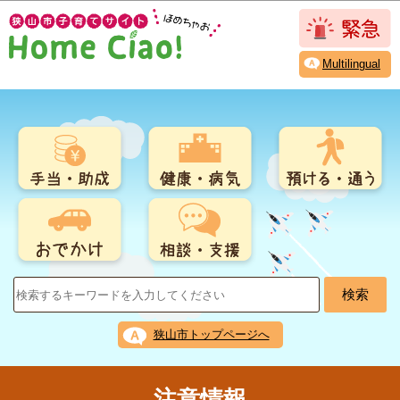
こ
このページの本文へ移動
の
ペ
Multilingual
ー
ジ
の
先
頭
で
す
狭山市トップページへ
注意情報