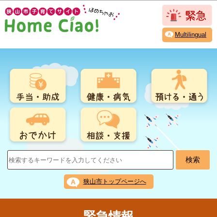
こ
このページの本文へ移動
の
ペ
Multilingual
ー
ジ
の
先
頭
で
す
狭山市トップページへ
緊急情報