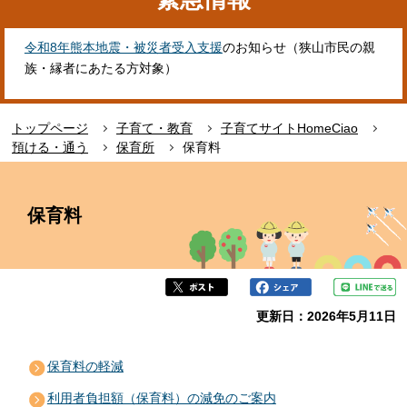
令和8年熊本地震・被災者受入支援
のお知らせ（狭山市民の親
族・縁者にあたる方対象）
トップページ
子育て・教育
子育てサイトHomeCiao
預ける・通う
保育所
保育料
本
文
保育料
こ
こ
か
ら
更新日：2026年5月11日
保育料の軽減
利用者負担額（保育料）の減免のご案内