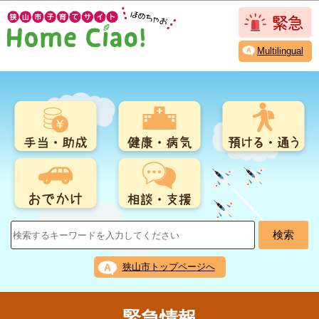
こ
このページの本文へ移動
の
ペ
Multilingual
ー
ジ
の
先
頭
で
す
狭山市トップページへ
緊急情報