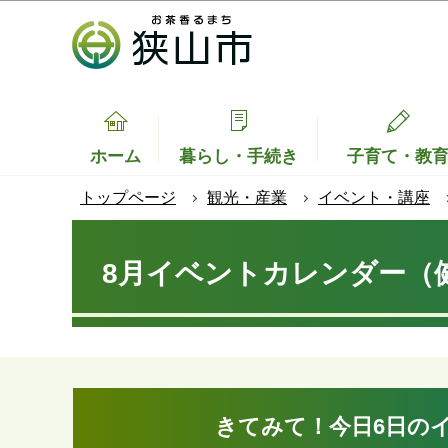
こ
の
ペ
ー
ジ
の
ホーム
暮らし・手続き
子育て・教
先
トップページ
観光・産業
イベント・講座
頭
で
本
す
文
8月イベントカレンダー（
こ
こ
か
ら
きてみて！今日
6
日の