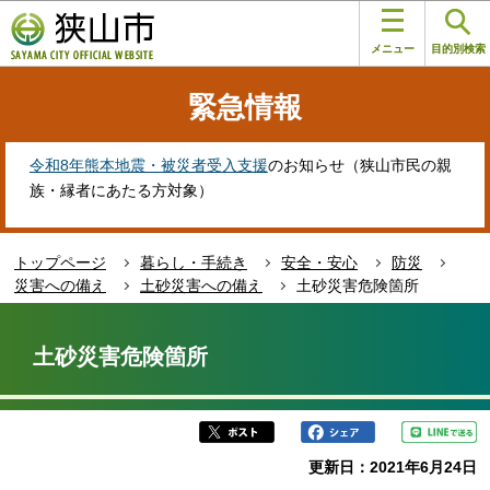
こ
このページの本文へ移動
の
メニュー
目的別検索
ペ
ー
緊急情報
ジ
の
先
令和8年熊本地震・被災者受入支援
のお知らせ（狭山市民の親
頭
族・縁者にあたる方対象）
で
す
トップページ
暮らし・手続き
安全・安心
防災
災害への備え
土砂災害への備え
土砂災害危険箇所
本
文
土砂災害危険箇所
こ
こ
か
ら
更新日：2021年6月24日