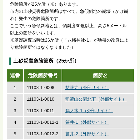
危険箇所が25か所（※）あります。
市内の土砂災害危険箇所はすべて、急傾斜地の崩壊（がけ崩
れ）発生の危険箇所です。
ここでいう急傾斜地とは、傾斜度30度以上、高さ5メートル
以上の箇所をいいます。
※基礎調査当時は26か所（「八幡神社-1」が地盤の改良によ
り危険箇所ではなくなりました）
土砂災害危険箇所（25か所）
連番
危険箇所番号
箇所名
1
11103-1-0008
慈眼寺（外部サイト）
2
11103-1-0010
稲荷山公園北下（外部サイト）
3
11103-1-0011
鵜ノ木-1（外部サイト）
4
11103-1-0012-1
笹井-1（外部サイト）
5
11103-1-0012-2
笹井-2（外部サイト）