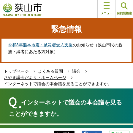
こ
このページの本文へ移動
の
メニュー
目的別検索
ペ
ー
緊急情報
ジ
の
先
令和8年熊本地震・被災者受入支援
のお知らせ（狭山市民の親
頭
族・縁者にあたる方対象）
で
す
トップページ
よくある質問
議会
さやま議会だより・ホームページ
インターネットで議会の本会議を見ることができますか。
本
文
インターネットで議会の本会議を見る
こ
こ
ことができますか。
か
ら