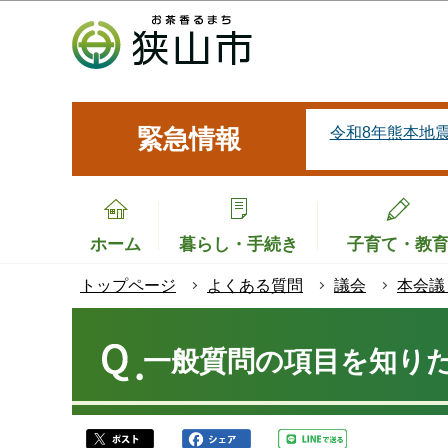
こ
の
ペ
ー
ジ
令和8年熊本地
緊急情報
の
先
頭
で
ホーム
暮らし・手続き
子育て・教
す
トップページ
よくある質問
議会
本会議
本
文
一般質問の項目を知り
こ
こ
か