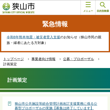
こ
このページの本文へ移動
の
メニュー
目的別検索
ペ
ー
緊急情報
ジ
の
先
令和8年熊本地震・被災者受入支援
のお知らせ（狭山市民の親
頭
族・縁者にあたる方対象）
で
す
トップページ
事業者向け情報
公募・プロポーザル
計画策定
本
文
計画策定
こ
こ
か
ら
狭山市公共施設等総合管理計画改訂支援業務に係る公
募型プロポーザルの実施【募集は終了しています】