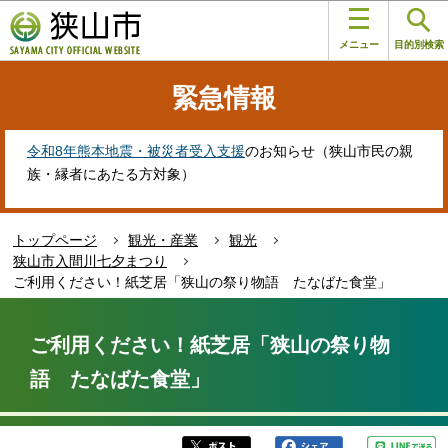
こ
このページの本文へ移動
の
メニュー
目的別検索
ペ
ー
緊急情報
ジ
の
先
令和8年熊本地震・被災者受入支援
のお知らせ（狭山市民の親
頭
族・縁者にあたる方対象）
で
す
トップページ
観光・産業
観光
狭山市入間川七夕まつり
ご利用ください！紙芝居「狭山の祭り物語 たなばた食堂」
本
文
ご利用ください！紙芝居「狭山の祭り物
こ
語 たなばた食堂」
こ
か
ら