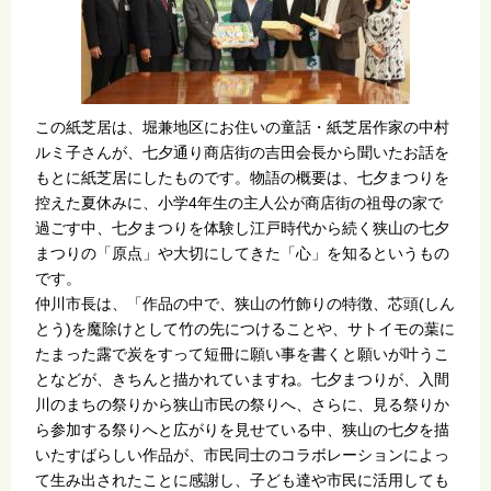
この紙芝居は、堀兼地区にお住いの童話・紙芝居作家の中村
ルミ子さんが、七夕通り商店街の吉田会長から聞いたお話を
もとに紙芝居にしたものです。物語の概要は、七夕まつりを
控えた夏休みに、小学4年生の主人公が商店街の祖母の家で
過ごす中、七夕まつりを体験し江戸時代から続く狭山の七夕
まつりの「原点」や大切にしてきた「心」を知るというもの
です。
仲川市長は、「作品の中で、狭山の竹飾りの特徴、芯頭(しん
とう)を魔除けとして竹の先につけることや、サトイモの葉に
たまった露で炭をすって短冊に願い事を書くと願いが叶うこ
となどが、きちんと描かれていますね。七夕まつりが、入間
川のまちの祭りから狭山市民の祭りへ、さらに、見る祭りか
ら参加する祭りへと広がりを見せている中、狭山の七夕を描
いたすばらしい作品が、市民同士のコラボレーションによっ
て生み出されたことに感謝し、子ども達や市民に活用しても