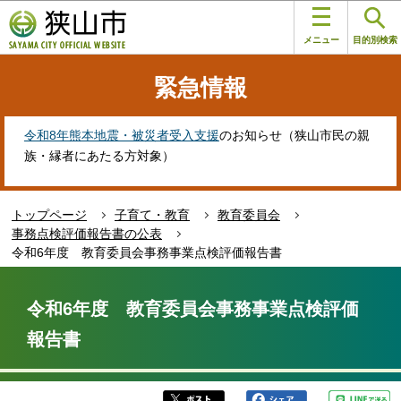
こ
このページの本文へ移動
の
メニュー
目的別検索
ペ
ー
緊急情報
ジ
の
先
令和8年熊本地震・被災者受入支援
のお知らせ（狭山市民の親
頭
族・縁者にあたる方対象）
で
す
トップページ
子育て・教育
教育委員会
事務点検評価報告書の公表
令和6年度 教育委員会事務事業点検評価報告書
本
文
令和6年度 教育委員会事務事業点検評価
こ
報告書
こ
か
ら