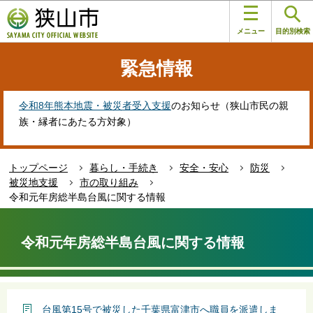
こ
このページの本文へ移動
の
メニュー
目的別検索
ペ
ー
緊急情報
ジ
の
先
令和8年熊本地震・被災者受入支援
のお知らせ（狭山市民の親
頭
族・縁者にあたる方対象）
で
す
トップページ
暮らし・手続き
安全・安心
防災
被災地支援
市の取り組み
令和元年房総半島台風に関する情報
本
文
令和元年房総半島台風に関する情報
こ
こ
か
ら
台風第15号で被災した千葉県富津市へ職員を派遣しま