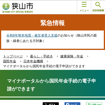
こ
このページの本文へ移動
の
メニュー
目的別検索
ペ
ー
緊急情報
ジ
の
先
令和8年熊本地震・被災者受入支援
のお知らせ（狭山市民の親
頭
族・縁者にあたる方対象）
で
す
トップページ
暮らし・手続き
健康保険・年金
国民年金
日本年金機構
マイナポータルから国民年金手続の電子申請ができます
本
文
マイナポータルから国民年金手続の電子申
こ
請ができます
こ
か
ら