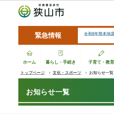
こ
の
ペ
ー
ジ
令和8年熊本地
緊急情報
の
先
頭
で
ホーム
暮らし・手続き
子育て・教
す
トップページ
文化・スポーツ
お知らせ一覧
本
文
お知らせ一覧
こ
こ
か