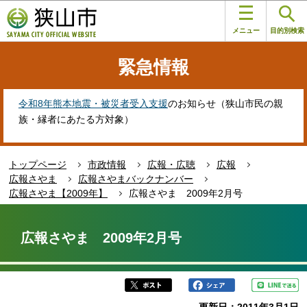
こ
このページの本文へ移動
の
メニュー
目的別検索
ペ
ー
緊急情報
ジ
の
先
令和8年熊本地震・被災者受入支援
のお知らせ（狭山市民の親
頭
族・縁者にあたる方対象）
で
す
トップページ
市政情報
広報・広聴
広報
広報さやま
広報さやまバックナンバー
広報さやま【2009年】
広報さやま 2009年2月号
本
文
広報さやま 2009年2月号
こ
こ
か
ら
更新日：2011年3月1日