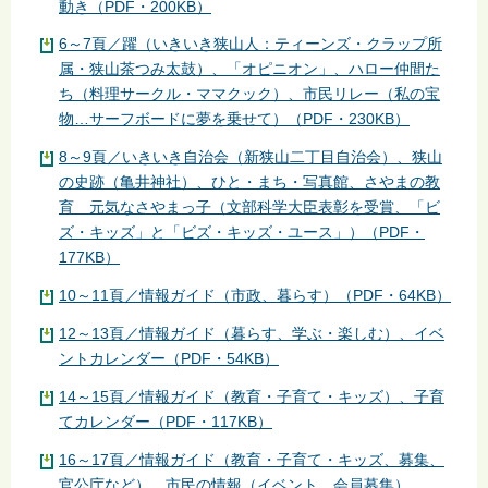
動き（PDF・200KB）
6～7頁／躍（いきいき狭山人：ティーンズ・クラップ所
属・狭山茶つみ太鼓）、「オピニオン」、ハロー仲間た
ち（料理サークル・ママクック）、市民リレー（私の宝
物…サーフボードに夢を乗せて）（PDF・230KB）
8～9頁／いきいき自治会（新狭山二丁目自治会）、狭山
の史跡（亀井神社）、ひと・まち・写真館、さやまの教
育 元気なさやまっ子（文部科学大臣表彰を受賞、「ビ
ズ・キッズ」と「ビズ・キッズ・ユース」）（PDF・
177KB）
10～11頁／情報ガイド（市政、暮らす）（PDF・64KB）
12～13頁／情報ガイド（暮らす、学ぶ・楽しむ）、イベ
ントカレンダー（PDF・54KB）
14～15頁／情報ガイド（教育・子育て・キッズ）、子育
てカレンダー（PDF・117KB）
16～17頁／情報ガイド（教育・子育て・キッズ、募集、
官公庁など）、市民の情報（イベント、会員募集）