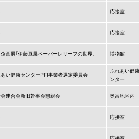
客
応接室
客
応接室
期企画展｢伊藤亘展ペーパーレリーフの世界｣
博物館
ふれあい健
あい健康センターPFI事業者選定委員会
ンター
治会連合会新旧幹事会懇親会
奥富地区内
客
応接室
客
応接室