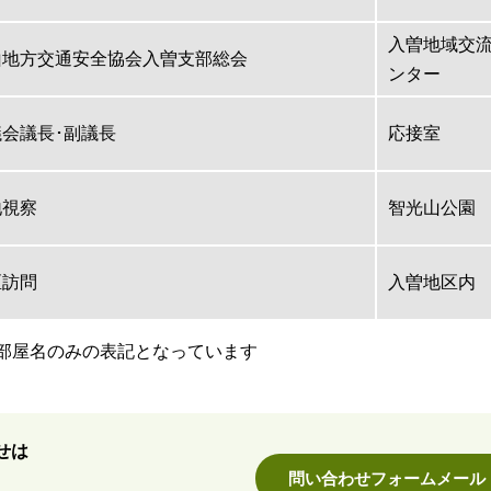
入曽地域交
山地方交通安全協会入曽支部総会
ンター
議会議長･副議長
応接室
地視察
智光山公園
区訪問
入曽地区内
部屋名のみの表記となっています
せは
問い合わせフォームメール