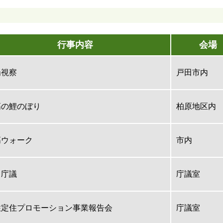
行事内容
会場
場視察
戸田市内
高の鯉のぼり
柏原地区内
高ウォーク
市内
例庁議
庁議室
住定住プロモーション事業報告会
庁議室