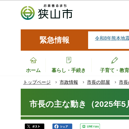
こ
の
ペ
ー
ジ
令和8年熊本地
緊急情報
の
先
頭
で
ホーム
暮らし・手続き
子育て・教
す
トップページ
市政情報
市長の部屋
市長
本
文
市長の主な動き（2025年5
こ
こ
か