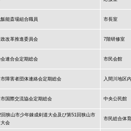
域飯能斎場組合職員
市長室
財政改革推進委員会
7階研修室
治会連合会定期総会
市民会館
山市障害者団体連絡会定期総会
入間川地区
山市国際交流協会定期総会
中央公民館
2回狭山市少年錬成剣道大会及び第51回狭山市
市民総合体
道大会