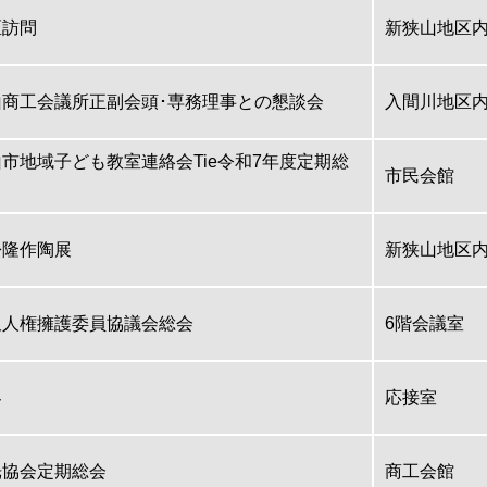
区訪問
新狭山地区
山商工会議所正副会頭･専務理事との懇談会
入間川地区
市地域子ども教室連絡会Tie令和7年度定期総
市民会館
松隆作陶展
新狭山地区
沢人権擁護委員協議会総会
6階会議室
客
応接室
光協会定期総会
商工会館