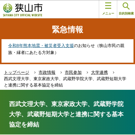
こ
このページの本文へ移動
の
メニュー
目的別検索
ペ
ー
緊急情報
ジ
の
先
令和8年熊本地震・被災者受入支援
のお知らせ（狭山市民の親
頭
族・縁者にあたる方対象）
で
す
トップページ
市政情報
市民参加
大学連携
西武文理大学、東京家政大学、武蔵野学院大学、武蔵野短期大学
と連携に関する基本協定を締結
本
文
西武文理大学、東京家政大学、武蔵野学院
こ
大学、武蔵野短期大学と連携に関する基本
こ
か
協定を締結
ら