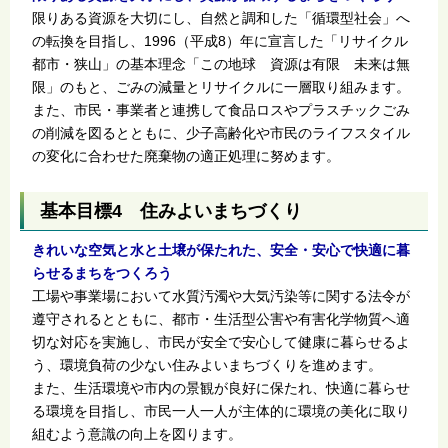
限りある資源を大切にし、自然と調和した「循環型社会」へ
の転換を目指し、1996（平成8）年に宣言した「リサイクル
都市・狭山」の基本理念「この地球 資源は有限 未来は無
限」のもと、ごみの減量とリサイクルに一層取り組みます。
また、市民・事業者と連携して食品ロスやプラスチックごみ
の削減を図るとともに、少子高齢化や市民のライフスタイル
の変化に合わせた廃棄物の適正処理に努めます。
基本目標4 住みよいまちづくり
きれいな空気と水と土壌が保たれた、安全・安心で快適に暮
らせるまちをつくろう
工場や事業場において水質汚濁や大気汚染等に関する法令が
遵守されるとともに、都市・生活型公害や有害化学物質へ適
切な対応を実施し、市民が安全で安心して健康に暮らせるよ
う、環境負荷の少ない住みよいまちづくりを進めます。
また、生活環境や市内の景観が良好に保たれ、快適に暮らせ
る環境を目指し、市民一人一人が主体的に環境の美化に取り
組むよう意識の向上を図ります。