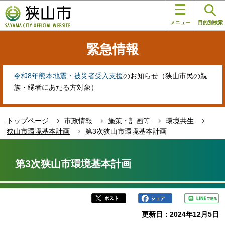
こ
このページの本文へ移動
の
メニュー
目的別検索
ペ
ー
緊急情報
ジ
の
先
令和8年熊本地震・被災者受入支援
のお知らせ（狭山市民の親
頭
族・縁者にあたる方対象）
で
す
トップページ
市政情報
施策・計画等
環境共生
狭山市環境基本計画
第3次狭山市環境基本計画
本
文
第3次狭山市環境基本計画
こ
こ
か
ら
更新日：2024年12月5日