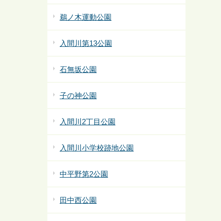
鵜ノ木運動公園
入間川第13公園
石無坂公園
子の神公園
入間川2丁目公園
入間川小学校跡地公園
中平野第2公園
田中西公園