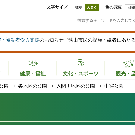
このページの本文へ移動
文字サイズ
色の変更
震・被災者受入支援
のお知らせ（狭山市民の親族・縁者にあた
育
健康・福祉
文化・スポーツ
観光・
公園
各地区の公園
入間川地区の公園
中窪公園