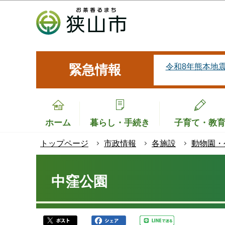
こ
の
ペ
ー
ジ
令和8年熊本地
緊急情報
の
先
頭
で
ホーム
暮らし・手続き
子育て・教
す
トップページ
市政情報
各施設
動物園・
本
文
中窪公園
こ
こ
か