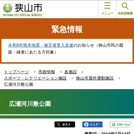
こ
このページの本文へ移動
の
メニュー
目的別検索
ペ
ー
緊急情報
ジ
の
先
令和8年熊本地震・被災者受入支援
のお知らせ（狭山市民の親
頭
族・縁者にあたる方対象）
で
す
トップページ
市政情報
各施設
スポーツ・レクリエーション施設
狭山市屋外運動施設
広瀬河川敷公園
本
文
広瀬河川敷公園
こ
こ
か
ら
更新日：2018年7月13日