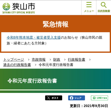
こ
このページの本文へ移動
の
メニュー
目的別検索
ペ
ー
緊急情報
ジ
の
先
令和8年熊本地震・被災者受入支援
のお知らせ（狭山市民の親
頭
族・縁者にあたる方対象）
で
す
トップページ
市政情報
財政
行政報告書
過去の行政報告書
令和元年度行政報告書
本
文
令和元年度行政報告書
こ
こ
か
ら
更新日：2021年9月30日