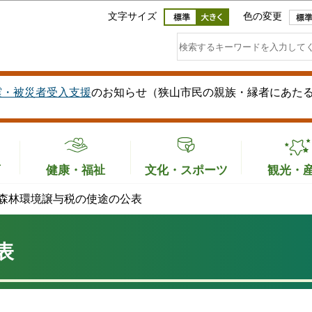
このページの本文へ移動
文字サイズ
色の変更
震・被災者受入支援
のお知らせ（狭山市民の親族・縁者にあた
育
健康・福祉
文化・スポーツ
観光・
森林環境譲与税の使途の公表
表