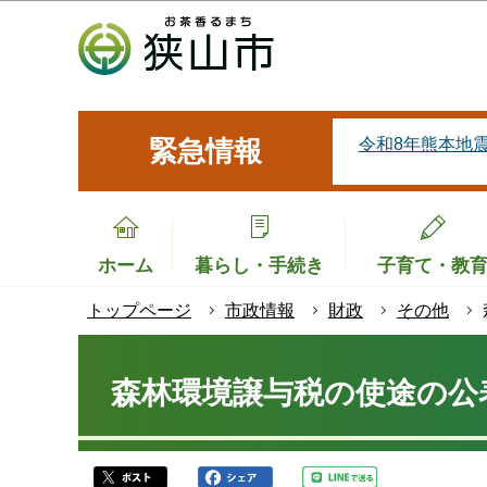
こ
の
ペ
ー
ジ
令和8年熊本地
緊急情報
の
先
頭
で
ホーム
暮らし・手続き
子育て・教
す
トップページ
市政情報
財政
その他
本
文
森林環境譲与税の使途の公
こ
こ
か