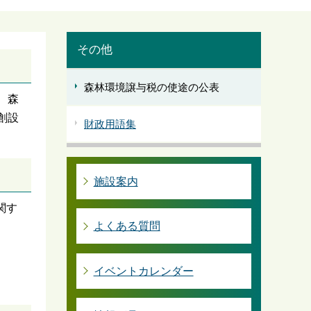
その他
森林環境譲与税の使途の公表
、森
創設
財政用語集
施設案内
関す
よくある質問
イベントカレンダー