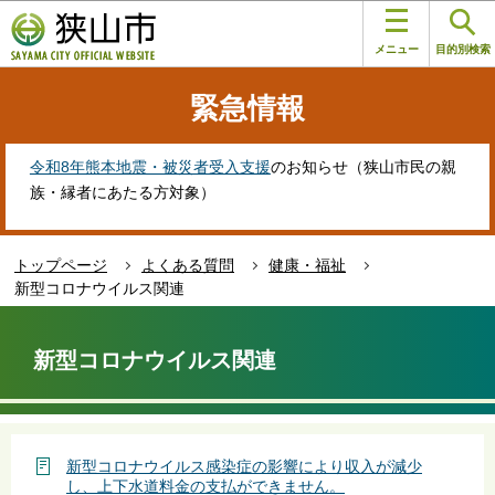
こ
このページの本文へ移動
の
メニュー
目的別検索
ペ
ー
緊急情報
ジ
の
先
令和8年熊本地震・被災者受入支援
のお知らせ（狭山市民の親
頭
族・縁者にあたる方対象）
で
す
トップページ
よくある質問
健康・福祉
新型コロナウイルス関連
本
文
新型コロナウイルス関連
こ
こ
か
ら
新型コロナウイルス感染症の影響により収入が減少
し、上下水道料金の支払ができません。