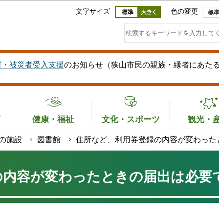
このページの本文へ移動
文字サイズ
色の変更
震・被災者受入支援
のお知らせ（狭山市民の親族・縁者にあた
育
健康・福祉
文化・スポーツ
観光・
の施設
図書館
住所など、利用券登録の内容が変わった
の内容が変わったときの届出は必要