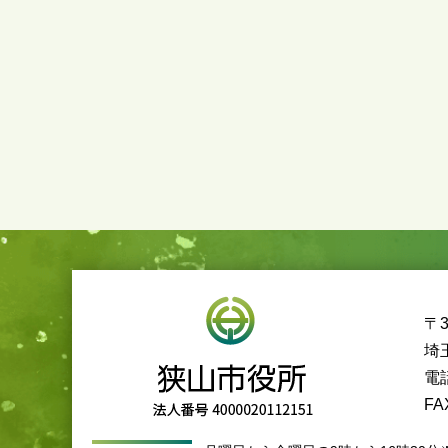
〒3
埼
電話
FA