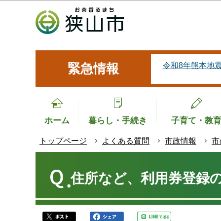
こ
の
ペ
ー
ジ
令和8年熊本地
緊急情報
の
先
頭
で
ホーム
暮らし・手続き
子育て・教
す
トップページ
よくある質問
市政情報
市
本
文
住所など、利用券登録
こ
こ
か