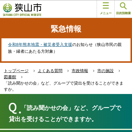
こ
このページの本文へ移動
の
メニュー
目的別検索
ペ
ー
緊急情報
ジ
の
先
令和8年熊本地震・被災者受入支援
のお知らせ（狭山市民の親
頭
族・縁者にあたる方対象）
で
す
トップページ
よくある質問
市政情報
市の施設
図書館
「読み聞かせの会」など、グループで貸出を受けることができま
すか。
本
文
「読み聞かせの会」など、グループで
こ
こ
貸出を受けることができますか。
か
ら