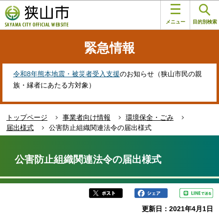
こ
このページの本文へ移動
の
メニュー
目的別検索
ペ
ー
緊急情報
ジ
の
先
令和8年熊本地震・被災者受入支援
のお知らせ（狭山市民の親
頭
族・縁者にあたる方対象）
で
す
トップページ
事業者向け情報
環境保全・ごみ
届出様式
公害防止組織関連法令の届出様式
本
文
公害防止組織関連法令の届出様式
こ
こ
か
ら
更新日：2021年4月1日