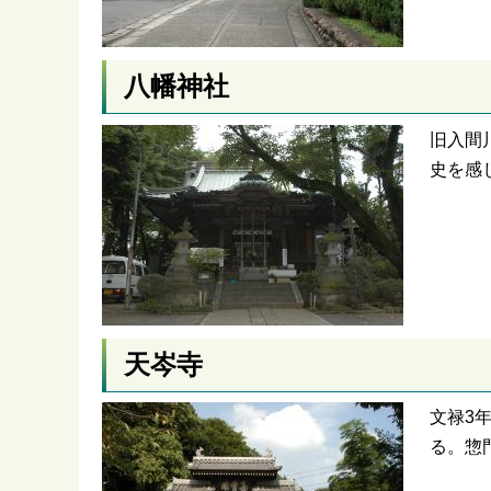
八幡神社
旧入間
史を感
天岑寺
文禄3
る。惣