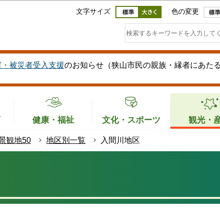
このページの本文へ移動
文字サイズ
色の変更
震・被災者受入支援
のお知らせ（狭山市民の親族・縁者にあた
育
健康・福祉
文化・スポーツ
観光・
景観地50
地区別一覧
入間川地区