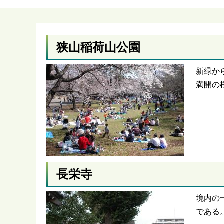
ら
狭山稲荷山公園
新緑か
満開の
長栄寺
境内の
である