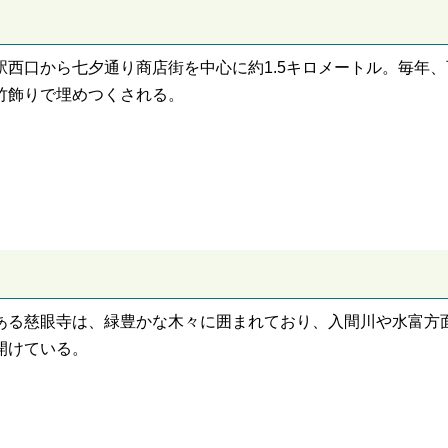
駅西口から七夕通り商店街を中心に約1.5キロメートル。毎年、
竹飾りで埋めつくされる。
ある慈眼寺は、緑豊かな木々に囲まれており、入間川や水富方
開けている。