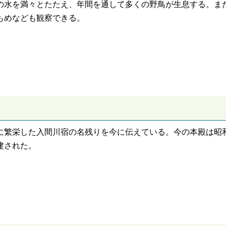
の水を満々とたたえ、年間を通して多くの野鳥が生息する。ま
もめなども観察できる。
に繁栄した入間川宿の名残りを今に伝えている。今の本殿は昭和
建された。