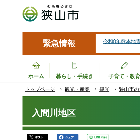
こ
の
ペ
ー
ジ
令和8年熊本地
緊急情報
の
先
頭
で
ホーム
暮らし・手続き
子育て・教
す
トップページ
観光・産業
観光
狭山市の
本
文
入間川地区
こ
こ
か