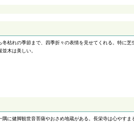
ら冬枯れの季節まで、四季折々の表情を見せてくれる。特に芝
桜並木は美しい。
一隅に健脚観世音菩薩やおさめ地蔵がある。長栄寺は心やすま
。