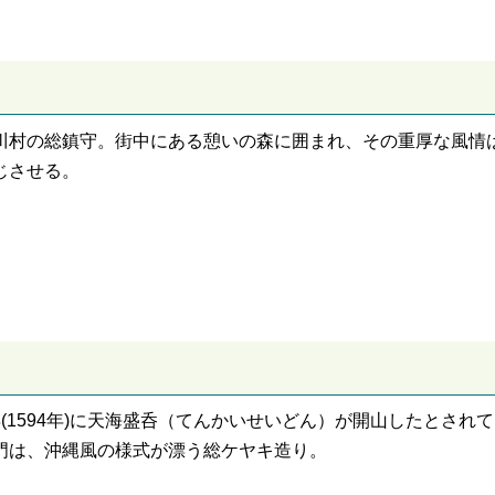
川村の総鎮守。街中にある憩いの森に囲まれ、その重厚な風情
じさせる。
年(1594年)に天海盛呑（てんかいせいどん）が開山したとされ
門は、沖縄風の様式が漂う総ケヤキ造り。