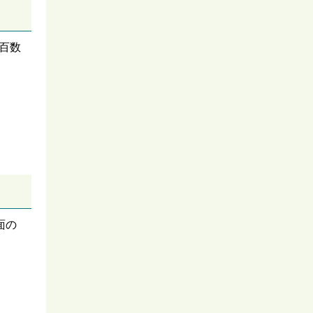
百数
面の