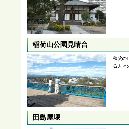
稲荷山公園見晴台
秩父の
る人々
田島屋堰