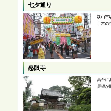
七夕通り
狭山市
十本の
慈眼寺
高台に
展望が