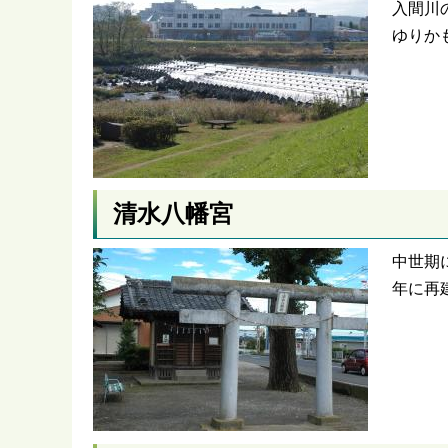
入間川
ゆりか
清水八幡宮
中世期
年に再