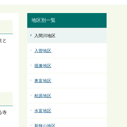
地区別一覧
入間川地区
生と
入曽地区
堀兼地区
奥富地区
柏原地区
水富地区
る寺
新狭山地区