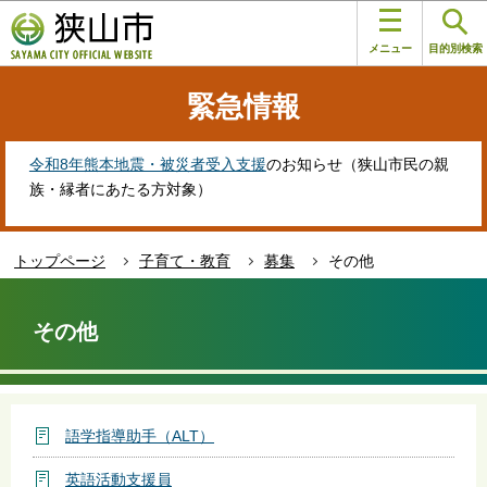
こ
このページの本文へ移動
の
メニュー
目的別検索
ペ
ー
緊急情報
ジ
の
先
令和8年熊本地震・被災者受入支援
のお知らせ（狭山市民の親
頭
族・縁者にあたる方対象）
で
す
トップページ
子育て・教育
募集
その他
本
文
その他
こ
こ
か
ら
語学指導助手（ALT）
英語活動支援員