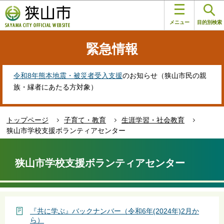
こ
このページの本文へ移動
の
メニュー
目的別検索
ペ
ー
緊急情報
ジ
の
先
令和8年熊本地震・被災者受入支援
のお知らせ（狭山市民の親
頭
族・縁者にあたる方対象）
で
す
トップページ
子育て・教育
生涯学習・社会教育
狭山市学校支援ボランティアセンター
本
文
狭山市学校支援ボランティアセンター
こ
こ
か
ら
『共に学ぶ』バックナンバー（令和6年(2024年)2月か
ら）