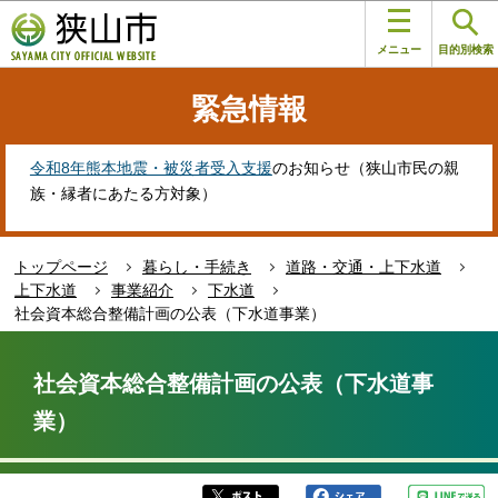
こ
このページの本文へ移動
の
メニュー
目的別検索
ペ
ー
緊急情報
ジ
の
先
令和8年熊本地震・被災者受入支援
のお知らせ（狭山市民の親
頭
族・縁者にあたる方対象）
で
す
トップページ
暮らし・手続き
道路・交通・上下水道
上下水道
事業紹介
下水道
社会資本総合整備計画の公表（下水道事業）
本
文
社会資本総合整備計画の公表（下水道事
こ
業）
こ
か
ら