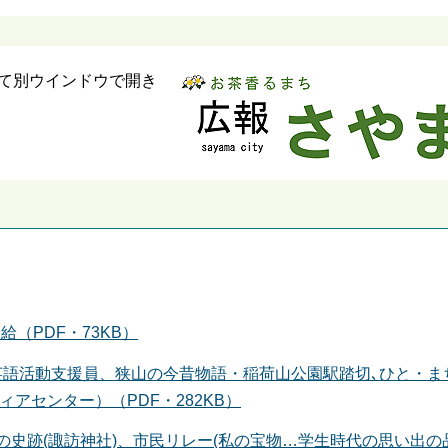
べて別ウインドウで開き
（PDF・73KB）
､英語活動支援員、狭山の今昔物語・稲荷山公園駅踏切､ひと・ま
アセンター）（PDF・282KB）
山の史跡(諏訪神社)、市民リレー(私の宝物…学生時代の思い出の