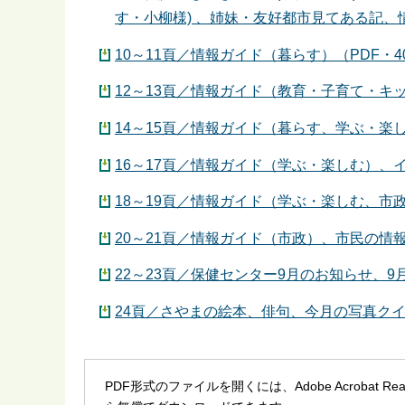
す・小柳様) 、姉妹・友好都市見てある記、情
10～11頁／情報ガイド（暮らす）（PDF・4
12～13頁／情報ガイド（教育・子育て・キッ
14～15頁／情報ガイド（暮らす、学ぶ・楽
16～17頁／情報ガイド（学ぶ・楽しむ）、イ
18～19頁／情報ガイド（学ぶ・楽しむ、市政
20～21頁／情報ガイド（市政）、市民の情報
22～23頁／保健センター9月のお知らせ、9月
24頁／さやまの絵本、俳句、今月の写真クイ
PDF形式のファイルを開くには、Adobe Acrobat R