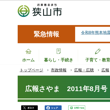
こ
の
ペ
ー
ジ
令和8年熊本地
緊急情報
の
先
頭
で
ホーム
暮らし・手続き
子育て・教
す
トップページ
市政情報
広報・広聴
広報
本
文
広報さやま 2011年8月号
こ
こ
か