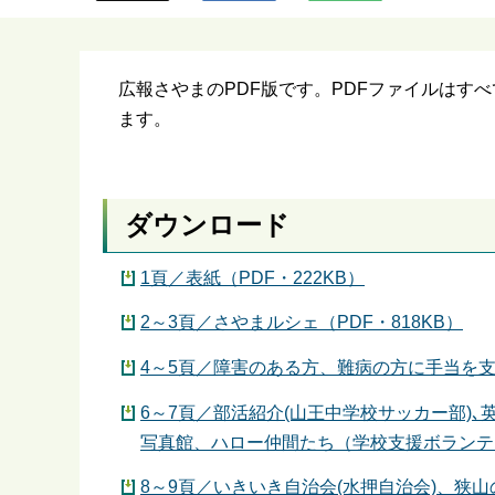
ら
広報さやまのPDF版です。PDFファイルはす
ます。
ダウンロード
1頁／表紙（PDF・222KB）
2～3頁／さやまルシェ（PDF・818KB）
4～5頁／障害のある方、難病の方に手当を支給
6～7頁／部活紹介(山王中学校サッカー部)
写真館、ハロー仲間たち（学校支援ボランティ
8～9頁／いきいき自治会(水押自治会)、狭