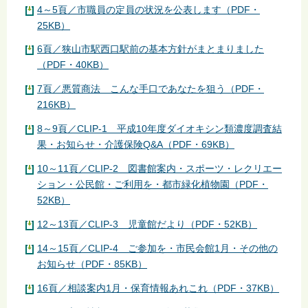
4～5頁／市職員の定員の状況を公表します（PDF・
25KB）
6頁／狭山市駅西口駅前の基本方針がまとまりました
（PDF・40KB）
7頁／悪質商法 こんな手口であなたを狙う（PDF・
216KB）
8～9頁／CLIP-1 平成10年度ダイオキシン類濃度調査結
果・お知らせ・介護保険Q&A（PDF・69KB）
10～11頁／CLIP-2 図書館案内・スポーツ・レクリエー
ション・公民館・ご利用を・都市緑化植物園（PDF・
52KB）
12～13頁／CLIP-3 児童館だより（PDF・52KB）
14～15頁／CLIP-4 ご参加を・市民会館1月・その他の
お知らせ（PDF・85KB）
16頁／相談案内1月・保育情報あれこれ（PDF・37KB）