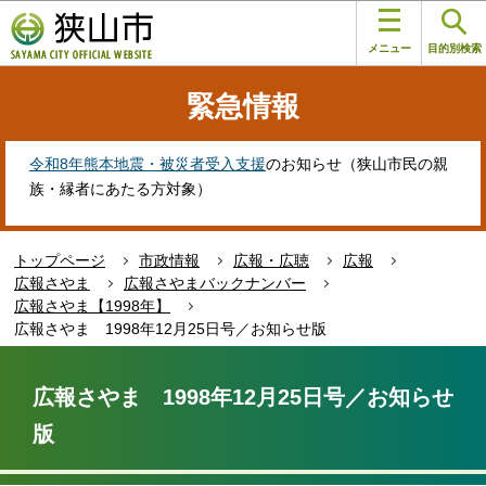
こ
このページの本文へ移動
の
メニュー
目的別検索
ペ
ー
緊急情報
ジ
の
先
令和8年熊本地震・被災者受入支援
のお知らせ（狭山市民の親
頭
族・縁者にあたる方対象）
で
す
トップページ
市政情報
広報・広聴
広報
広報さやま
広報さやまバックナンバー
広報さやま【1998年】
広報さやま 1998年12月25日号／お知らせ版
本
文
広報さやま 1998年12月25日号／お知らせ
こ
版
こ
か
ら