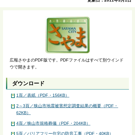
広報さやまのPDF版です。PDFファイルはすべて別ウインド
ウで開きます。
ダウンロード
1頁／表紙（PDF・156KB）
2～3頁／狭山市地震被害想定調査結果の概要（PDF・
62KB）
4頁／狭山市規格葬儀（PDF・204KB）
5頁／バリアフリー住宅の防音工事（PDF・40KB）