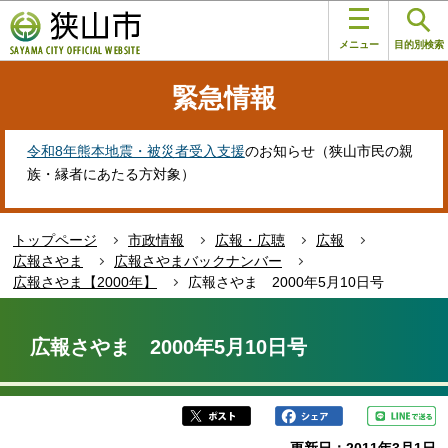
こ
このページの本文へ移動
の
メニュー
目的別検索
ペ
ー
緊急情報
ジ
の
先
令和8年熊本地震・被災者受入支援
のお知らせ（狭山市民の親
頭
族・縁者にあたる方対象）
で
す
トップページ
市政情報
広報・広聴
広報
広報さやま
広報さやまバックナンバー
広報さやま【2000年】
広報さやま 2000年5月10日号
本
文
広報さやま 2000年5月10日号
こ
こ
か
ら
更新日：2011年3月1日