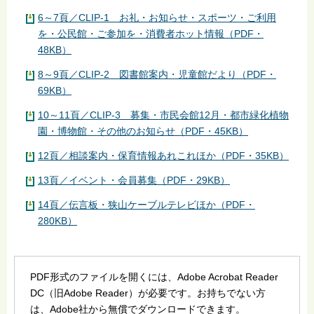
6～7頁／CLIP-1 お礼・お知らせ・スポーツ・ご利用
を・公民館・ご参加を・消費者ホット情報（PDF・
48KB）
8～9頁／CLIP-2 図書館案内・児童館だより（PDF・
69KB）
10～11頁／CLIP-3 募集・市民会館12月・都市緑化植物
園・博物館・その他のお知らせ（PDF・45KB）
12頁／相談案内・保育情報あれこれほか（PDF・35KB）
13頁／イベント・会員募集（PDF・29KB）
14頁／伝言板・狭山ケーブルテレビほか（PDF・
280KB）
PDF形式のファイルを開くには、Adobe Acrobat Reader
DC（旧Adobe Reader）が必要です。お持ちでない方
は、Adobe社から無償でダウンロードできます。