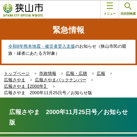
こ
このページの本文へ移動
の
メニュー
目的別検索
ペ
ー
緊急情報
ジ
の
先
令和8年熊本地震・被災者受入支援
のお知らせ（狭山市民の親
頭
族・縁者にあたる方対象）
で
す
トップページ
市政情報
広報・広聴
広報
広報さやま
広報さやまバックナンバー
広報さやま【2000年】
広報さやま 2000年11月25日号／お知らせ版
本
文
広報さやま 2000年11月25日号／お知らせ
こ
版
こ
か
ら