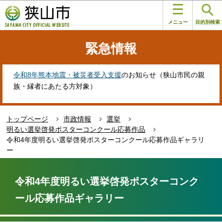
こ
このページの本文へ移動
の
メニュー
目的別検索
ペ
ー
緊急情報
ジ
の
先
令和8年熊本地震・被災者受入支援
のお知らせ（狭山市民の親
頭
族・縁者にあたる方対象）
で
す
トップページ
市政情報
選挙
明るい選挙啓発ポスターコンクール応募作品
令和4年度明るい選挙啓発ポスターコンクール応募作品ギャラリ
ー
本
文
令和4年度明るい選挙啓発ポスターコンク
こ
ール応募作品ギャラリー
こ
か
ら