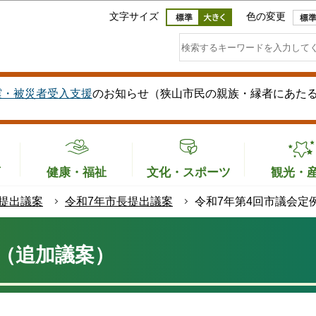
このページの本文へ移動
文字サイズ
色の変更
震・被災者受入支援
のお知らせ（狭山市民の親族・縁者にあた
育
健康・福祉
文化・スポーツ
観光・
提出議案
令和7年市長提出議案
令和7年第4回市議会定
会（追加議案）