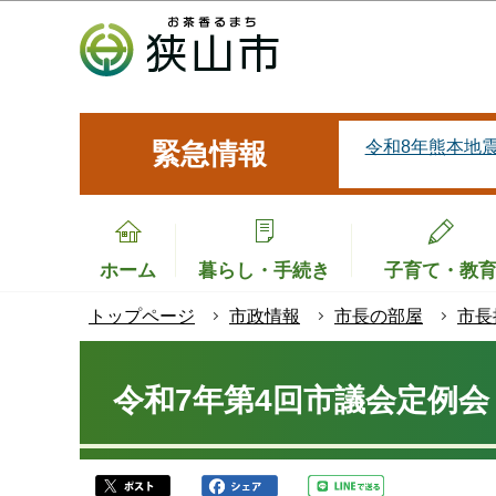
こ
の
ペ
ー
ジ
令和8年熊本地
緊急情報
の
先
頭
で
ホーム
暮らし・手続き
子育て・教
す
トップページ
市政情報
市長の部屋
市長
本
文
令和7年第4回市議会定例
こ
こ
か