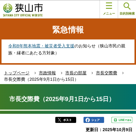
こ
このページの本文へ移動
の
メニュー
目的別検索
ペ
ー
緊急情報
ジ
の
先
令和8年熊本地震・被災者受入支援
のお知らせ（狭山市民の親
頭
族・縁者にあたる方対象）
で
す
トップページ
市政情報
市長の部屋
市長交際費
市長交際費（2025年9月1日から15日）
本
文
市長交際費（2025年9月1日から15日）
こ
こ
か
ら
更新日：2025年10月9日