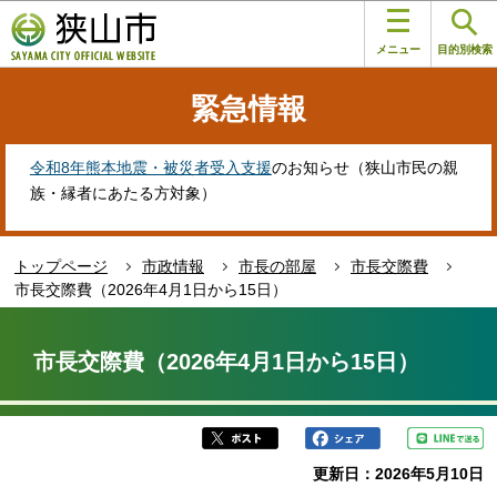
こ
このページの本文へ移動
の
メニュー
目的別検索
ペ
ー
緊急情報
ジ
の
先
令和8年熊本地震・被災者受入支援
のお知らせ（狭山市民の親
頭
族・縁者にあたる方対象）
で
す
トップページ
市政情報
市長の部屋
市長交際費
市長交際費（2026年4月1日から15日）
本
文
市長交際費（2026年4月1日から15日）
こ
こ
か
ら
更新日：2026年5月10日