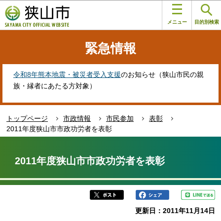
こ
このページの本文へ移動
の
メニュー
目的別検索
ペ
ー
緊急情報
ジ
の
先
令和8年熊本地震・被災者受入支援
のお知らせ（狭山市民の親
頭
族・縁者にあたる方対象）
で
す
トップページ
市政情報
市民参加
表彰
2011年度狭山市市政功労者を表彰
本
文
2011年度狭山市市政功労者を表彰
こ
こ
か
ら
更新日：2011年11月14日