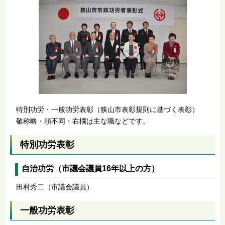
特別功労・一般功労表彰（狭山市表彰規則に基づく表彰）
敬称略・順不同・右欄は主な職などです。
特別功労表彰
自治功労（市議会議員16年以上の方）
田村秀二（市議会議員）
一般功労表彰