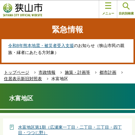
こ
このページの本文へ移動
の
メニュー
目的別検索
ペ
ー
緊急情報
ジ
の
先
令和8年熊本地震・被災者受入支援
のお知らせ（狭山市民の親
頭
族・縁者にあたる方対象）
で
す
トップページ
市政情報
施策・計画等
都市計画
住居表示新旧対照表
水富地区
本
文
水富地区
こ
こ
か
ら
水富地区第1期（広瀬東一丁目・二丁目・三丁目・四丁
目・つつじ野）