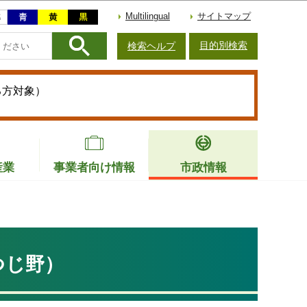
Multilingual
サイトマップ
目的別検索
検索ヘルプ
る方対象）
産業
事業者向け情報
市政情報
つじ野）