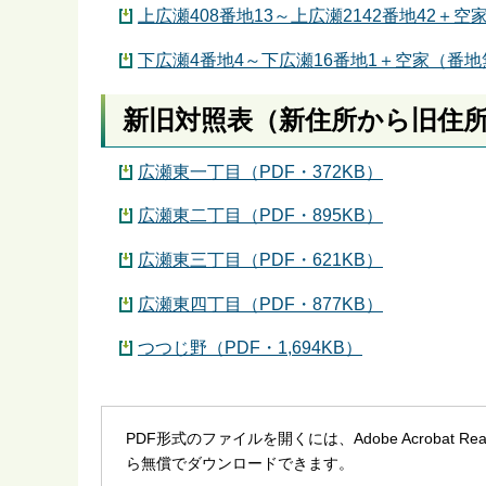
上広瀬408番地13～上広瀬2142番地42＋空家
下広瀬4番地4～下広瀬16番地1＋空家（番地無
新旧対照表（新住所から旧住
広瀬東一丁目（PDF・372KB）
広瀬東二丁目（PDF・895KB）
広瀬東三丁目（PDF・621KB）
広瀬東四丁目（PDF・877KB）
つつじ野（PDF・1,694KB）
PDF形式のファイルを開くには、Adobe Acrobat R
ら無償でダウンロードできます。