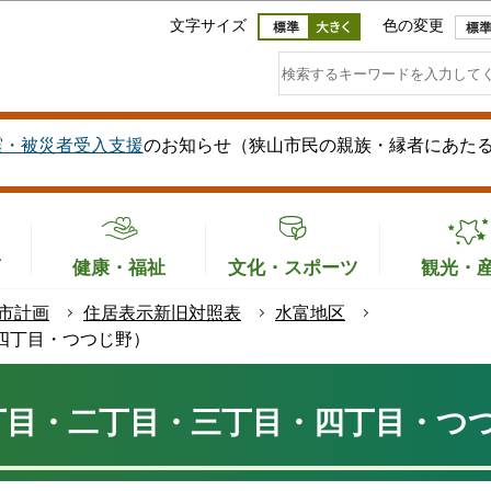
このページの本文へ移動
文字サイズ
色の変更
震・被災者受入支援
のお知らせ（狭山市民の親族・縁者にあた
育
健康・福祉
文化・スポーツ
観光・
市計画
住居表示新旧対照表
水富地区
四丁目・つつじ野）
丁目・二丁目・三丁目・四丁目・つ