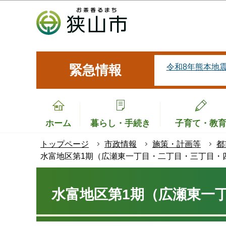
こ
の
ペ
ー
ジ
令和8年熊本地
緊急情報
の
先
頭
で
ホーム
暮らし・手続き
子育て・教
す
トップページ
市政情報
施策・計画等
都
水富地区第1期（広瀬東一丁目・二丁目・三丁目・
本
文
水富地区第1期（広瀬東一
こ
こ