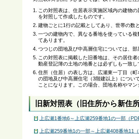
この対照表は、住居表示実施区域内の建物の
を対照して作成したものです。
建物ごとに1行の記載としてあり、世帯の数
一つの建物内で、異なる番地を使っている複
てあります。
つつじの団地及び中高層住宅については、部
この対照表に掲載した旧番地は、その居住者
動産登記簿の土地の地番とは必ずしも一致し
住所（住居）の表し方は、広瀬東一丁目（町
の団地及び中高層住宅（3階建以上）につい
ことになります。この場合、団地名称やマン
旧新対照表（旧住所から新住
上広瀬1番地6～上広瀬259番地1の一部（PDF・
上広瀬259番地1の一部～上広瀬408番地11（P