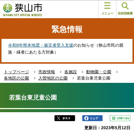
こ
このページの本文へ移動
の
メニュー
目的別検索
ペ
ー
緊急情報
ジ
の
先
令和8年熊本地震・被災者受入支援
のお知らせ（狭山市民の親
頭
族・縁者にあたる方対象）
で
す
トップページ
市政情報
各施設
動物園・公園
各地区の公園
入曽地区の公園
若葉台東児童公園
本
文
若葉台東児童公園
こ
こ
か
ら
更新日：2023年5月12日