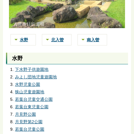
水野
北入曽
南入曽
水野
下水野子供遊園地
みよし団地児童遊園地
水野児童公園
狭山児童遊園地
若葉台児童交通公園
若葉台東児童公園
月見野公園
月見野第2公園
若葉台児童公園