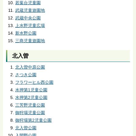
若葉台児童園
武蔵児童遊園地
武蔵中央公園
上水野児童広場
新水野公園
三商児童遊園地
北入曽
北入曽中原公園
さつき公園
フラワーヒル西公園
水押第1児童公園
水押第2児童公園
三芳野児童公園
御狩場児童公園
御狩場第2児童公園
北入曽公園
入間野公園