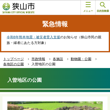
こ
このページの本文へ移動
の
メニュー
目的別検索
ペ
ー
緊急情報
ジ
の
先
令和8年熊本地震・被災者受入支援
のお知らせ（狭山市民の親
頭
族・縁者にあたる方対象）
で
す
トップページ
市政情報
各施設
動物園・公園
各地区の公園
入曽地区の公園
本
文
入曽地区の公園
こ
こ
か
ら